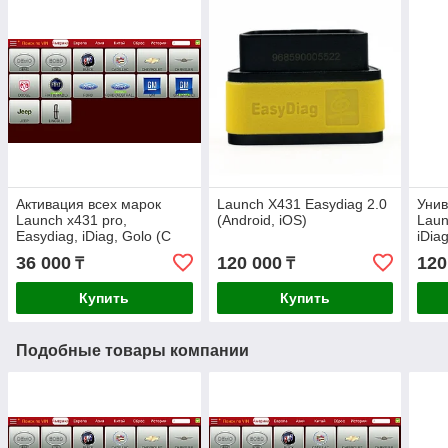
Активация всех марок
Launch X431 Easydiag 2.0
Унив
Launch x431 pro,
(Android, iOS)
Laun
Easydiag, iDiag, Golo (С
iDia
обновлением на 1 год)
36 000
120 000
120
₸
₸
Купить
Купить
Подобные товары компании