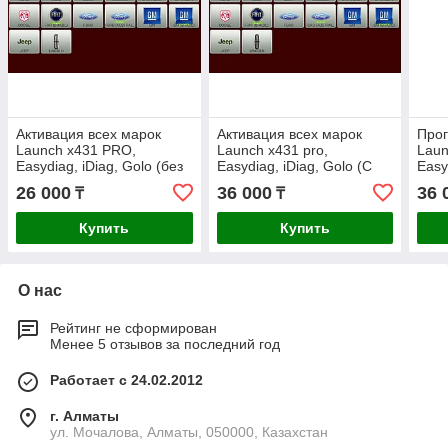
Активация всех марок
Активация всех марок
Прог
Launch x431 PRO,
Launch x431 pro,
Laun
Easydiag, iDiag, Golo (без
Easydiag, iDiag, Golo (С
Easy
обновления)
обновлением на 1 год)
на 1
26 000
36 000
36 
₸
₸
Купить
Купить
О нас
Рейтинг не сформирован
Менее 5 отзывов за последний год
Работает с 24.02.2012
г. Алматы
ул. Мочалова, Алматы, 050000, Казахстан