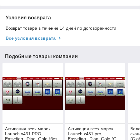
Условия возврата
Возврат товара в течение 14 дней по договоренности
Все условия возврата
Подобные товары компании
Активация всех марок
Активация всех марок
Боле
Launch x431 PRO,
Launch x431 pro,
скан
Easydiag, iDiag, Golo (без
Easydiag, iDiag, Golo (С
(С о