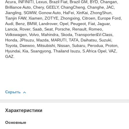
Acura, INFINITI, Lexus, Brazil Fiat, Brazil GM, BYD, Changan,
Brilliance Auto, Chery, GEELY, ChangCheng, Changhe, JAC,
Jiangling, SGMW, Gonow Auto, HaFei, XinKai, ZhongShun,
Tianjin FAW, Xiamen, ZOTYE, Zhongxing, Citroen, Europe Ford,
Audi, Benz, BMW, Landrover, Opel, Peugeot, Fiat, Jaguar,
Lancia, Rover, Saab, Seat, Porsche, Renault, Romeo,
Volkswagen, Volvo, Mahindra, Skoda, Transporter&V-Class,
Honda, JPIsuzu, Mazda, MARUTI, TATA, Daihatsu, Suzuki,
Toyota, Daewoo, Mitsubishi, Nissan, Subaru, Perodua, Proton,
Hyundai, Kia, Ssangyong, Thailand Isuzu, S.Africa Opel, VAZ,
GAZ.
Скрыть
Характеристики
Основные