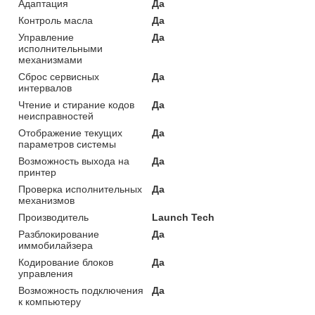
Адаптация
Да
Контроль масла
Да
Управление
Да
исполнительными
механизмами
Сброс сервисных
Да
интервалов
Чтение и стирание кодов
Да
неисправностей
Отображение текущих
Да
параметров системы
Возможность выхода на
Да
принтер
Проверка исполнительных
Да
механизмов
Производитель
Launch Tech
Разблокирование
Да
иммобилайзера
Кодирование блоков
Да
управления
Возможность подключения
Да
к компьютеру