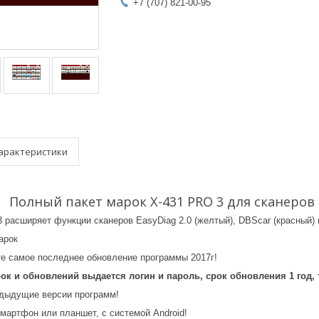
+7 (707) 821-00-95
арактеристики
Полный пакет марок X-431 PRO 3 для сканеров Ea
расширяет функции сканеров EasyDiag 2.0 (желтый), DBScar (красный) и
арок
те самое последнее обновление программы 2017г!
к и обновлений выдается логин и пароль, срок обновления 1 год, т
дыдущие версии программ!
мартфон или планшет, с системой Android!