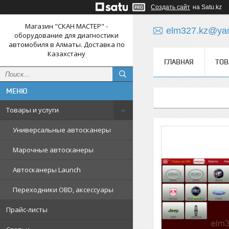
Создать сайт
на Satu.kz
Магазин "СКАН МАСТЕР" -
elm327.kz@yan
оборудование для диагностики
автомобиля в Алматы. Доставка по
Казахстану
ГЛАВНАЯ
ТОВ
Товары и услуги
Универсальные автосканеры
Марочные автосканеры
Автосканеры Launch
Переходники OBD, аксессуары
Прайс-листы