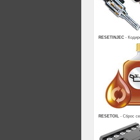
RESETINJEC
- Кодир
RESETOIL
- Сброс с