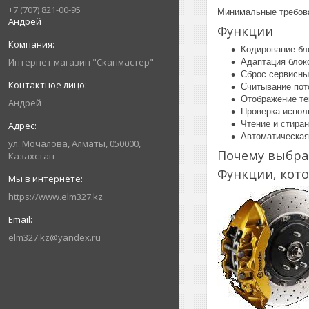
+7 (707) 821-00-95
Минимальные требован
Андрей
Функции
Кодирование бл
Интернет магазин "Сканмастер"
Адаптация блок
Сброс сервисны
Считывание пот
Отображение те
Андрей
Проверка испол
Чтение и стира
Автоматическая
ул. Мочалова, Алматы, 050000,
Почему выбра
Казахстан
Функции, кот
https://www.elm327.kz
elm327.kz@yandex.ru