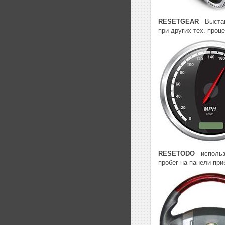
RESETGEAR
- Выста
при других тех. проц
RESETODO
- использ
пробег на панели при