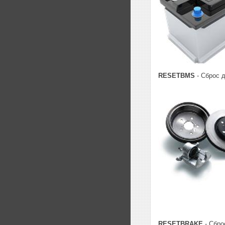
RESETBMS
- Сброс д
RESETBRAKE
- Сбро