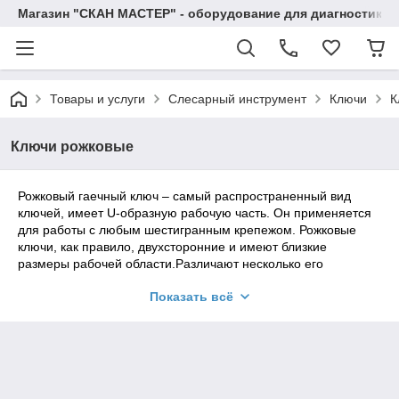
Магазин "СКАН МАСТЕР" - оборудование для диагностики а
Товары и услуги
Слесарный инструмент
Ключи
К
Ключи рожковые
Рожковый гаечный ключ – самый распространенный вид
ключей, имеет U-образную рабочую часть. Он применяется
для работы с любым шестигранным крепежом. Рожковые
ключи, как правило, двухсторонние и имеют близкие
размеры рабочей области.Различают несколько его
разновидностей:1) Двухсторонние рожковые ключи – имеют
Показать всё
2 различающиеся по диаметру рабочие области, поэтому с
их помощью можно устанавливать крепеж разного
размера.2) Односторонние - это, как правило, ударные
рожковые ключи, которые помогут демонтировать старые и
проржавевшие резьбовые соединения, приложив к ключу
силу от молотка.3) С разными углами между головкой и осью